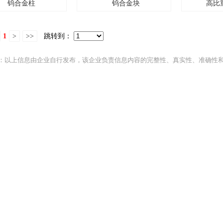
钨合金柱
钨合金块
高比
1
>
>>
跳转到：
：以上信息由企业自行发布，该企业负责信息内容的完整性、真实性、准确性