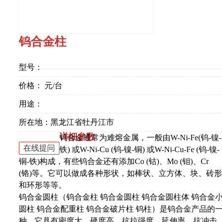
钨合金柱
型号：
价格： 元/台
用途：
所在地：黑龙江省牡丹江市
详细参数
钨合金通常为难熔金属，一般由W-Ni-Fe(钨-镍-
在线提问
铁) 或W-Ni-Cu (钨-镍-铜) 或W-Ni-Cu-Fe (钨-镍-
铜-铁)构成，有些钨合金还有添加Co (钴)、Mo (钼)、Cr
(铬)等。它可以做成各种形状，如棒状、立方体、块、砖形
和环形等等。
钨合金圆柱（钨合金柱 钨合金圆柱 钨合金圆柱体 钨合金
圆柱 钨合金配重柱 钨合金破片柱 钨柱）是钨合金产品的
种，它具有密度大、硬度高、抗拉强度、延伸率、抗冲击