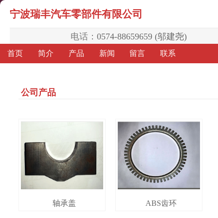
宁波瑞丰汽车零部件有限公司
电话：
0574-88659659 (邬建尧)
首页
简介
产品
新闻
留言
联系
公司产品
轴承盖
ABS齿环