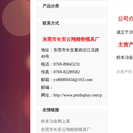
产品分类
公司
联系方式
成立于2
东莞市长安云翔精密模具厂
主营
地址：东莞市长安夏岗沿江北路
49号
粉末冶金
电话：0769-89045231
郑重声明
传真：0769-82289582
邮箱：yx86069454@163.com
邮编：
网址：http://www.pmdisplay.com/pm86/
友情链接
粉末冶金网上展
东莞市长安云翔精密模具厂