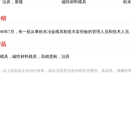
治具，塞规
磁性材料模具
粉
介绍
006年7月，有一批从事粉末冶金模具制造丰富经验的管理人员和技术人员
产品
模具，磁性材料模具，高精度检，治具
：以上信息由企业自行发布，该企业负责信息内容的完整性、真实性、准确性