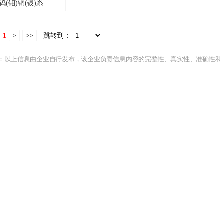
钨(钼)铜(银)系
1
>
>>
跳转到：
：以上信息由企业自行发布，该企业负责信息内容的完整性、真实性、准确性