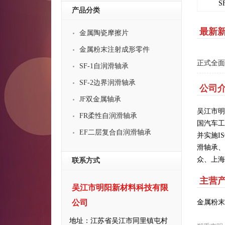
S
产品分类
最新
金属陶瓷摩擦片
金属粉末注射成形零件
正式全面
SF-1自润滑轴承
SF-2边界润滑轴承
公司
JF双金属轴承
吴江市明
FR柔性自润滑轴承
国汽车工
EF二层复合自润滑轴承
并实施IS
滑轴承、
众、上海
联系方式
主营
吴江市明阳新材料科技有限
公司
金属粉末
地址：江苏省吴江市同里镇屯村