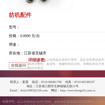
纺机配件
型号：
价格：0.0000 元/台
用途：
所在地：江苏省无锡市
详细参数
郑重声明：以上信息由企业自行发布，该企业负责信息内
容的完整性、真实性、准确性和合法性。本网站对此不承
在线提问
担任何责任。
联系人：姜霞
电话：0510-86081709
传真：0510-86348247
地址：江苏省江阴市文林镇锡文路22号
Email：Jerrie1985@126.com
网址：http://www.hengteli.com.cn
郑重声明：以上信息由企业自行发布，该企业负责信息内容的完整性、真实